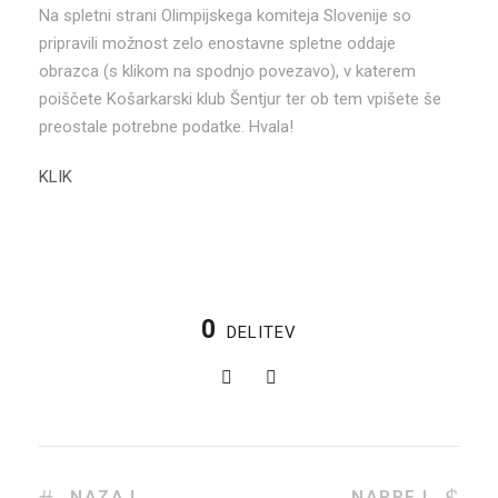
Na spletni strani Olimpijskega komiteja Slovenije so
pripravili možnost zelo enostavne spletne oddaje
obrazca (s klikom na spodnjo povezavo), v katerem
poiščete Košarkarski klub Šentjur ter ob tem vpišete še
preostale potrebne podatke. Hvala!
KLIK
0
DELITEV
NAZAJ
NAPREJ