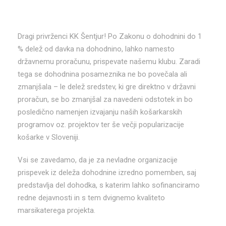
Dragi privrženci KK Šentjur! Po Zakonu o dohodnini do 1
% delež od davka na dohodnino, lahko namesto
državnemu proračunu, prispevate našemu klubu. Zaradi
tega se dohodnina posameznika ne bo povečala ali
zmanjšala – le delež sredstev, ki gre direktno v državni
proračun, se bo zmanjšal za navedeni odstotek in bo
posledično namenjen izvajanju naših košarkarskih
programov oz. projektov ter še večji popularizacije
košarke v Sloveniji.
Vsi se zavedamo, da je za nevladne organizacije
prispevek iz deleža dohodnine izredno pomemben, saj
predstavlja del dohodka, s katerim lahko sofinanciramo
redne dejavnosti in s tem dvignemo kvaliteto
marsikaterega projekta.