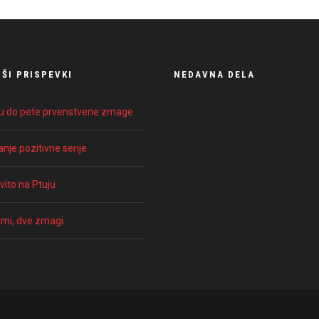
ŠI PRISPEVKI
NEDAVNA DELA
ku do pete prvenstvene zmage
nje pozitivne serije
ito na Ptuju
kmi, dve zmagi