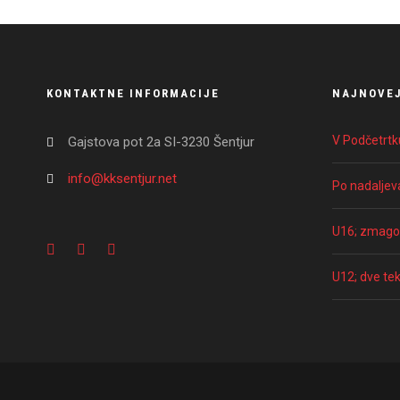
KONTAKTNE INFORMACIJE
NAJNOVEJ
V Podčetrt
Gajstova pot 2a SI-3230 Šentjur
info@kksentjur.net
Po nadaljeva
U16; zmagov
U12; dve te