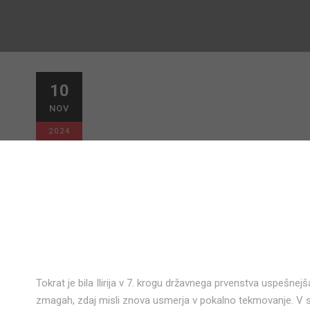
Gostitelji tok
10
NOV
ČLANI
,
SPLOŠNO
0
2024
Tokrat je bila Ilirija v 7. krogu državnega prvenstva uspešnejša.
zmagah, zdaj misli znova usmerja v pokalno tekmovanje. V s