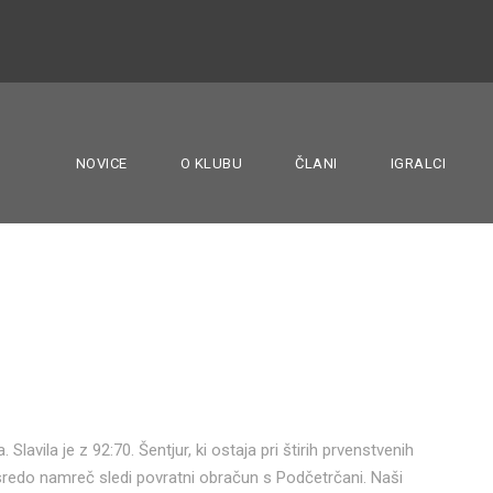
rat uspešnejši
NOVICE
O KLUBU
ČLANI
IGRALCI
 Slavila je z 92:70. Šentjur, ki ostaja pri štirih prvenstvenih
redo namreč sledi povratni obračun s Podčetrčani. Naši