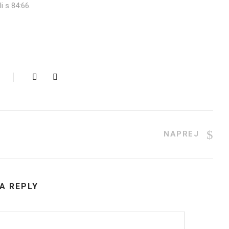
i s 84:66.
NAPREJ
 A REPLY