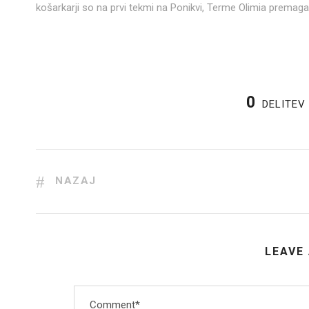
košarkarji so na prvi tekmi na Ponikvi, Terme Olimia premagal
0
DELITEV
NAZAJ
LEAVE