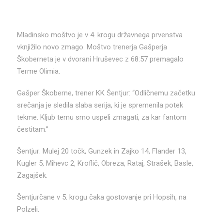
Mladinsko moštvo je v 4. krogu državnega prvenstva
vknjižilo novo zmago. Moštvo trenerja Gašperja
Škoberneta je v dvorani Hruševec z 68:57 premagalo
Terme Olimia.
Gašper Škoberne, trener KK Šentjur: “Odličnemu začetku
srečanja je sledila slaba serija, ki je spremenila potek
tekme. Kljub temu smo uspeli zmagati, za kar fantom
čestitam.”
Šentjur: Mulej 20 točk, Gunzek in Zajko 14, Flander 13,
Kugler 5, Mihevc 2, Kroflič, Obreza, Rataj, Strašek, Basle,
Zagajšek.
Šentjurčane v 5. krogu čaka gostovanje pri Hopsih, na
Polzeli.