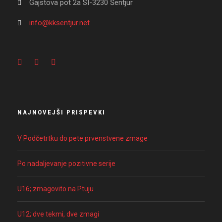
Gajstova pot 2a SI-3230 Šentjur
info@kksentjur.net
NAJNOVEJŠI PRISPEVKI
V Podčetrtku do pete prvenstvene zmage
Po nadaljevanje pozitivne serije
U16; zmagovito na Ptuju
U12; dve tekmi, dve zmagi